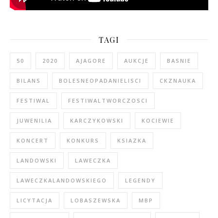
TAGI
50
2020
AJAGORE
AUKCJE
BASNIE
BILANS
BOLESNEOPADANIELISCI
CKZNAUKA
FESTIWAL
FESTIWALTWORCZOSCI
JUWENILIA
KARCZYKOWSKI
KOCIEWIE
KONCERT
KONKURS
KSIAZKA
LANDOWSKI
LAWECZKA
LAWECZKALANDOWSKIEGO
LEGENDY
LICYTACJA
LOBASZEWSKA
MBP