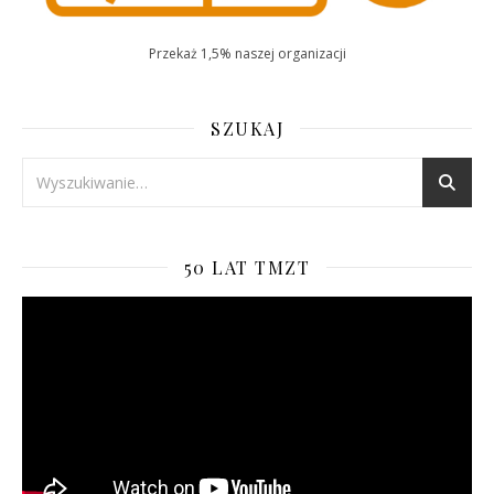
Przekaż 1,5% naszej organizacji
uhren replica
breitling replica
replica orologi
rolex replica
replika klockor
klockorreplika
SZUKAJ
50 LAT TMZT