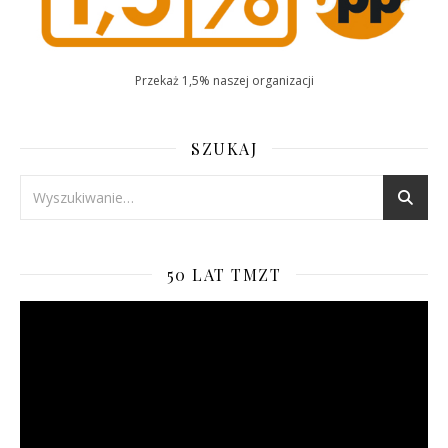
Przekaż 1,5% naszej organizacji
uhren replica
breitling replica
replica orologi
rolex replica
replika klockor
klockorreplika
SZUKAJ
50 LAT TMZT