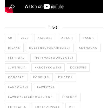
TAGI
50
2020
AJAGORE
AUKCJE
BASNIE
BILANS
BOLESNEOPADANIELISCI
CKZNAUKA
FESTIWAL
FESTIWALTWORCZOSCI
JUWENILIA
KARCZYKOWSKI
KOCIEWIE
KONCERT
KONKURS
KSIAZKA
LANDOWSKI
LAWECZKA
LAWECZKALANDOWSKIEGO
LEGENDY
LICYTACJA
LOBASZEWSKA
MBP