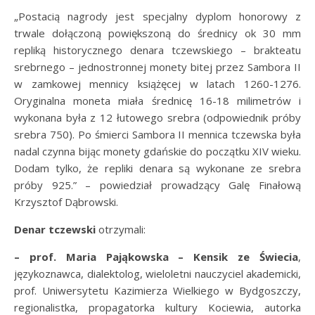
„Postacią nagrody jest specjalny dyplom honorowy z
trwale dołączoną powiększoną do średnicy ok 30 mm
repliką historycznego denara tczewskiego – brakteatu
srebrnego – jednostronnej monety bitej przez Sambora II
w zamkowej mennicy książęcej w latach 1260-1276.
Oryginalna moneta miała średnicę 16-18 milimetrów i
wykonana była z 12 łutowego srebra (odpowiednik próby
srebra 750). Po śmierci Sambora II mennica tczewska była
nadal czynna bijąc monety gdańskie do początku XIV wieku.
Dodam tylko, że repliki denara są wykonane ze srebra
próby 925.” – powiedział prowadzący Galę Finałową
Krzysztof Dąbrowski.
Denar tczewski
otrzymali:
– prof. Maria Pająkowska – Kensik ze Świecia
,
językoznawca, dialektolog, wieloletni nauczyciel akademicki,
prof. Uniwersytetu Kazimierza Wielkiego w Bydgoszczy,
regionalistka, propagatorka kultury Kociewia, autorka